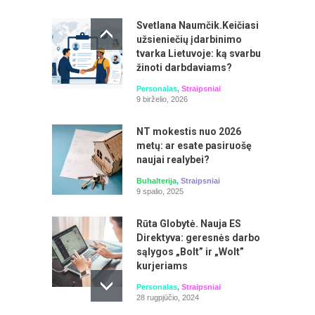
Svetlana Naumčik.Keičiasi
Darbo užmokesčio viešajame sektoriuje
užsieniečių įdarbinimo
skaičiavimas, apskaita ir pakeitimai
tvarka Lietuvoje: ką svarbu
Seminarą veda: Irma Kamarauskienė
žinoti darbdaviams?
Personalas
,
Straipsniai
9 birželio, 2026
NT mokestis nuo 2026
metų: ar esate pasiruošę
naujai realybei?
Buhalterija
,
Straipsniai
9 spalio, 2025
Rūta Globytė. Nauja ES
Direktyva: geresnės darbo
Laiko planavimas ir valdymas. Prioritetų
sąlygos „Bolt” ir „Wolt”
ir pusiausvyros išlaikymas
kurjeriams
Seminarą veda: Aistė Mažeikienė
Personalas
,
Straipsniai
28 rugpjūčio, 2024