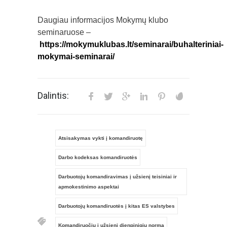
Daugiau informacijos Mokymų klubo
seminaruose –
https://mokymuklubas.lt/seminarai/buhalteriniai-
mokymai-seminarai/
Dalintis:
Atsisakymas vykti į komandiruotę
Darbo kodeksas komandiruotės
Darbuotojų komandiravimas į užsienį teisiniai ir
apmokestinimo aspektai
Darbuotojų komandiruotės į kitas ES valstybes
Komandiruočių į užsienį dienpinigių norma