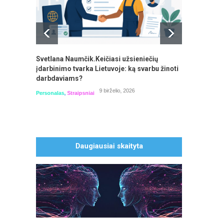
Svetlana Naumčik.Keičiasi užsieniečių
NT mok
įdarbinimo tvarka Lietuvoje: ką svarbu žinoti
pasiru
darbdaviams?
Buhalter
9 birželio, 2026
Personalas
,
Straipsniai
Daugiausiai skaityta