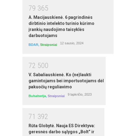
MS PowerPoint mokymai
7
9
3
6
5
autorius: Karolis Visockas
A. Macijauskienė. 6 pagrindinės
dirbtinio intelekto turinio kūrimo
įrankių naudojimo taisyklės
darbuotojams
12 sausio, 2024
BDAR
,
Straipsniai
7
2
5
0
0
V. Sabaliauskienė. Ko (ne)laukti
gamintojams bei importuotojams dėl
pakuočių reguliavimo
MS Word mokymai
9 lapkričio, 2023
Buhalterija
,
Straipsniai
autorius: Egidijus Grigūnas
7
1
3
9
2
Rūta Globytė. Nauja ES Direktyva:
geresnės darbo sąlygos „Bolt” ir