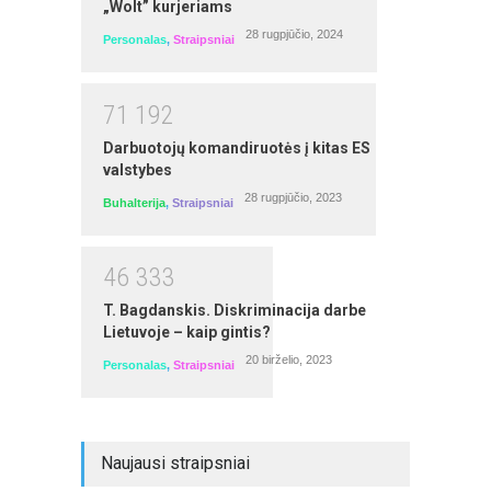
„Wolt” kurjeriams
28 rugpjūčio, 2024
Personalas
,
Straipsniai
7
1
1
9
2
Darbuotojų komandiruotės į kitas ES
Ūkininko ūkio veiklos buhalterinė
valstybes
apskaita dvejybine sistema ir mokesčiai
pradedantiesiems (savarankiški
28 rugpjūčio, 2023
Buhalterija
,
Straipsniai
nuotoliniai mokymai)
autorius: Laima Buitkienė
4
6
3
3
3
T. Bagdanskis. Diskriminacija darbe
Lietuvoje – kaip gintis?
20 birželio, 2023
Personalas
,
Straipsniai
Naujausi straipsniai