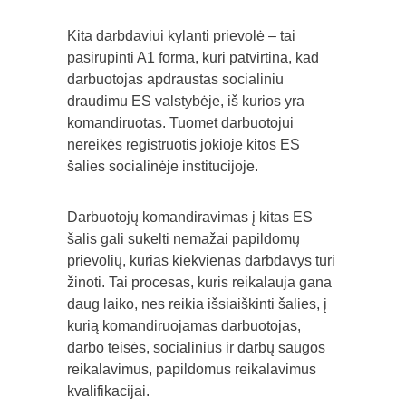
Kita darbdaviui kylanti prievolė – tai
pasirūpinti A1 forma, kuri patvirtina, kad
darbuotojas apdraustas socialiniu
draudimu ES valstybėje, iš kurios yra
komandiruotas. Tuomet darbuotojui
nereikės registruotis jokioje kitos ES
šalies socialinėje institucijoje.
Darbuotojų komandiravimas į kitas ES
šalis gali sukelti nemažai papildomų
prievolių, kurias kiekvienas darbdavys turi
žinoti. Tai procesas, kuris reikalauja gana
daug laiko, nes reikia išsiaiškinti šalies, į
kurią komandiruojamas darbuotojas,
darbo teisės, socialinius ir darbų saugos
reikalavimus, papildomus reikalavimus
kvalifikacijai.