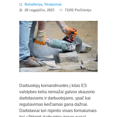
Buhalterija
,
Straipsniai
28 rugpjūčio, 2023
71192 Peržiūrėjo
Darbuotojų komandiruotės į kitas ES
valstybes kelia nemažai galvos skausmo
darbdaviams ir darbuotojams, ypač kai
reguliavimas keičiamas gana dažnai.
Darbdaviai turi rūpintis visais formalumais
bei užtikrinti darbuotojų teises pagal