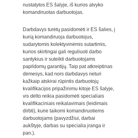
nustatytos ES šalyje, iš kurios atvyko
komandiruotas darbuotojas.
Darbdavys turėtų pasidomėti ir ES šalies, į
kurią komandiruoja darbuotojus,
sudarytomis kolektyvinėmis sutartimis,
kurios skirtingai gali reguliuoti darbo
santykius ir suteikti darbuotojams
papildomų garantijų. Taip pat atkreiptinas
dėmesys, kad nors darbdavys neturi
kažkaip atskirai rūpintis darbuotojų
kvalifikacijos pripažinimu kitoje ES šalyje,
vis dėlto reikia pasidomėti specialiais
kvalifikaciniais reikalavimais (leidimais
dirbti), kurie taikomi komandiruotiems
darbuotojams (pavyzdžiui, darbai
aukštyje, darbas su specialia įranga ir
pan.).