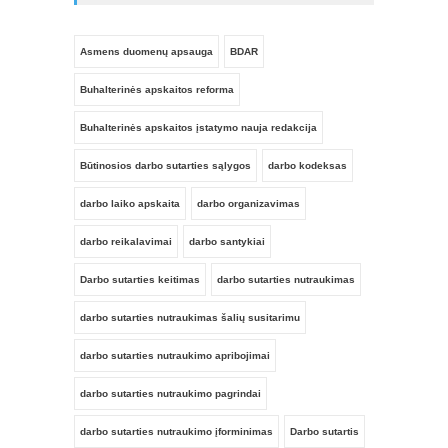
Asmens duomenų apsauga
BDAR
Buhalterinės apskaitos reforma
Buhalterinės apskaitos įstatymo nauja redakcija
Tiekėjo kvalifikacijos reikalavimai nuo
2026 m. liepos 1 d.: metodikos
Būtinosios darbo sutarties sąlygos
darbo kodeksas
pakeitimai ir „savo jėgomis“ patirties
vertinimas
darbo laiko apskaita
darbo organizavimas
Seminarą veda: Karolina Telyčėnaitė -
darbo reikalavimai
darbo santykiai
Kacvinskė
Darbo sutarties keitimas
darbo sutarties nutraukimas
darbo sutarties nutraukimas šalių susitarimu
darbo sutarties nutraukimo apribojimai
darbo sutarties nutraukimo pagrindai
darbo sutarties nutraukimo įforminimas
Darbo sutartis