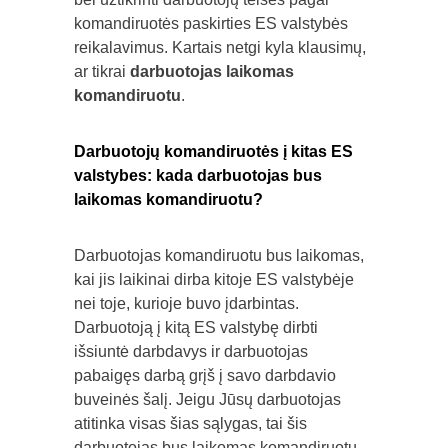
komandiruotės paskirties ES valstybės
reikalavimus. Kartais netgi kyla klausimų,
ar tikrai
darbuotojas laikomas
komandiruotu
.
Darbuotojų komandiruotės į kitas ES
valstybes: kada darbuotojas bus
laikomas komandiruotu?
Darbuotojas komandiruotu bus laikomas,
kai jis laikinai dirba kitoje ES valstybėje
nei toje, kurioje buvo įdarbintas.
Darbuotoją į kitą ES valstybę dirbti
išsiuntė darbdavys ir darbuotojas
pabaigęs darbą grįš į savo darbdavio
buveinės šalį. Jeigu Jūsų darbuotojas
atitinka visas šias sąlygas, tai šis
darbuotojas bus laikomas komandiruotu.