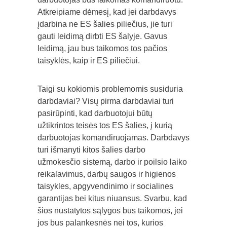
Atkreipiame dėmesį, kad jei darbdavys
įdarbina ne ES šalies piliečius, jie turi
gauti leidimą dirbti ES šalyje. Gavus
leidimą, jau bus taikomos tos pačios
taisyklės, kaip ir ES piliečiui.
Taigi su kokiomis problemomis susiduria
darbdaviai? Visų pirma darbdaviai turi
pasirūpinti, kad darbuotojui būtų
užtikrintos teisės tos ES šalies, į kurią
darbuotojas komandiruojamas. Darbdavys
turi išmanyti kitos šalies darbo
užmokesčio sistemą, darbo ir poilsio laiko
reikalavimus, darbų saugos ir higienos
taisykles, apgyvendinimo ir socialines
garantijas bei kitus niuansus. Svarbu, kad
šios nustatytos sąlygos bus taikomos, jei
jos bus palankesnės nei tos, kurios