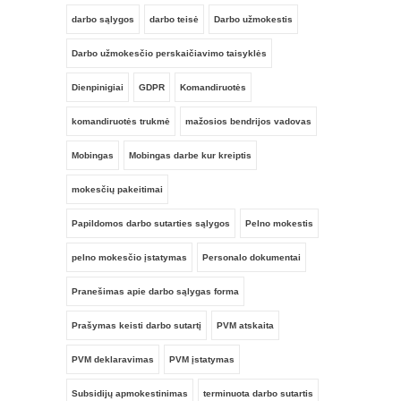
darbo sąlygos
darbo teisė
Darbo užmokestis
Darbo užmokesčio perskaičiavimo taisyklės
Administracinės kalbos vartojimas
dokumentuose
Dienpinigiai
GDPR
Komandiruotės
Seminarą veda: Sandra Jankauskaitė
komandiruotės trukmė
mažosios bendrijos vadovas
Mobingas
Mobingas darbe kur kreiptis
mokesčių pakeitimai
Papildomos darbo sutarties sąlygos
Pelno mokestis
pelno mokesčio įstatymas
Personalo dokumentai
Pranešimas apie darbo sąlygas forma
Prašymas keisti darbo sutartį
PVM atskaita
Pakuočių ir gaminių apskaitos naujovės
Vieningoje gaminių, pakuočių ir atliekų
PVM deklaravimas
PVM įstatymas
apskaitos informacinėje sistemoje
(GPAIS) bei 2026 m. naujienos
Subsidijų apmokestinimas
terminuota darbo sutartis