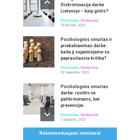
Diskriminacija darbe
Lietuvoje – kaip gintis?
Personalas
,
Straipsniai
20 birželio, 2023
Laiko planavimas ir valdymas. Prioritetų
ir pusiausvyros išlaikymas
Psichologinis smurtas ir
priekabiavimas darbe:
Seminarą veda: Aistė Mažeikienė
kada jį supainiojame su
paprasčiausia kritika?
Personalas
,
Straipsniai
21 balandžio, 2023
Psichologinis smurtas
darbe: ruoštis ne
patikrinimams, bet
prevencijai
Personalas
,
Straipsniai
2 gegužės, 2022
Asmens duomenų apsauga 2026 m.:
Rekomenduojami seminarai
Mobingas: patarimai, kaip
naujausi BDAR išaiškinimai