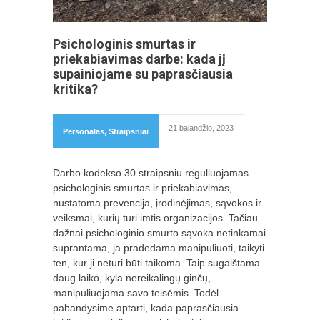
Psichologinis smurtas ir
priekabiavimas darbe: kada jį
supainiojame su paprasčiausia
kritika?
21 balandžio, 2023
Personalas
,
Straipsniai
Darbo kodekso 30 straipsniu reguliuojamas
psichologinis smurtas ir priekabiavimas,
nustatoma prevencija, įrodinėjimas, sąvokos ir
veiksmai, kurių turi imtis organizacijos. Tačiau
dažnai psichologinio smurto sąvoka netinkamai
suprantama, ja pradedama manipuliuoti, taikyti
ten, kur ji neturi būti taikoma. Taip sugaištama
daug laiko, kyla nereikalingų ginčų,
manipuliuojama savo teisėmis. Todėl
pabandysime aptarti, kada paprasčiausia