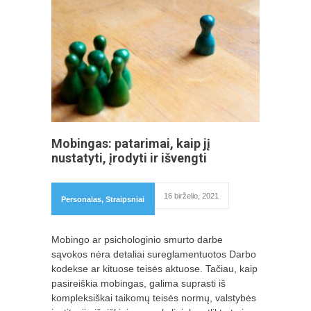
Mobingas: patarimai, kaip jį
nustatyti, įrodyti ir išvengti
16 birželio, 2021
Personalas
,
Straipsniai
Mobingo ar psichologinio smurto darbe
sąvokos nėra detaliai sureglamentuotos Darbo
kodekse ar kituose teisės aktuose. Tačiau, kaip
pasireiškia mobingas, galima suprasti iš
kompleksiškai taikomų teisės normų, valstybės