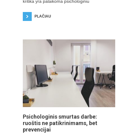
kritika yra palaikoma psichologiniu
PLAČIAU
Psichologinis smurtas darbe:
ruoštis ne patikrinimams, bet
prevencijai