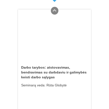
jį nustatyti, įrodyti ir
Seminarą veda: Asta Macijauskienė
išvengti
Personalas
,
Straipsniai
16 birželio, 2021
Darbo tarybos: atstovavimas,
bendravimas su darbdaviu ir galimybės
keisti darbo sąlygas
Seminarą veda: Rūta Globytė