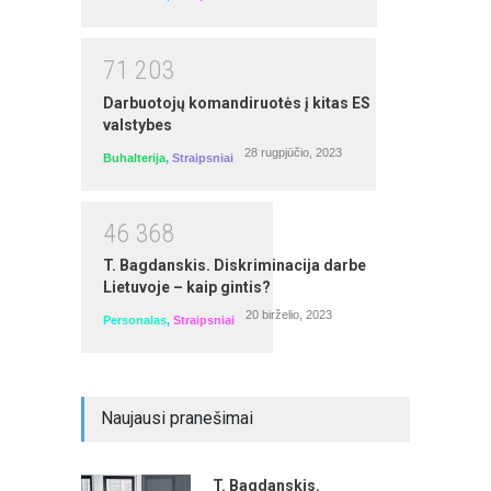
7
1
2
0
3
Darbuotojų komandiruotės į kitas ES
valstybes
28 rugpjūčio, 2023
Buhalterija
,
Straipsniai
4
6
3
6
8
Darbo užmokesčio viešajame sektoriuje
T. Bagdanskis. Diskriminacija darbe
skaičiavimas, apskaita ir pakeitimai
Lietuvoje – kaip gintis?
20 birželio, 2023
Seminarą veda: Irma Kamarauskienė
Personalas
,
Straipsniai
Naujausi pranešimai
T. Bagdanskis.