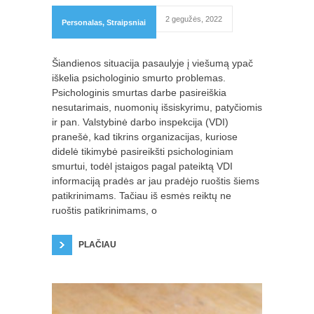
2 gegužės, 2022
Personalas
,
Straipsniai
Šiandienos situacija pasaulyje į viešumą ypač
iškelia psichologinio smurto problemas.
Psichologinis smurtas darbe pasireiškia
nesutarimais, nuomonių išsiskyrimu, patyčiomis
ir pan. Valstybinė darbo inspekcija (VDI)
pranešė, kad tikrins organizacijas, kuriose
didelė tikimybė pasireikšti psichologiniam
smurtui, todėl įstaigos pagal pateiktą VDI
informaciją pradės ar jau pradėjo ruoštis šiems
patikrinimams. Tačiau iš esmės reiktų ne
ruoštis patikrinimams, o
PLAČIAU