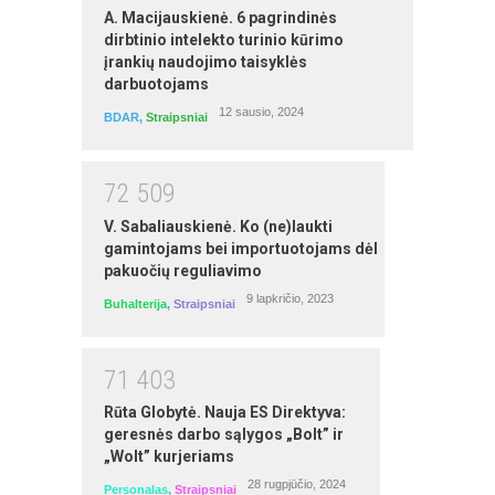
A. Macijauskienė. 6 pagrindinės
dirbtinio intelekto turinio kūrimo
MS Word mokymai
įrankių naudojimo taisyklės
autorius: Egidijus Grigūnas
darbuotojams
12 sausio, 2024
BDAR
,
Straipsniai
7
2
5
0
9
V. Sabaliauskienė. Ko (ne)laukti
gamintojams bei importuotojams dėl
pakuočių reguliavimo
9 lapkričio, 2023
Buhalterija
,
Straipsniai
Ūkininko ūkio veiklos buhalterinė
7
1
4
0
3
apskaita dvejybine sistema ir mokesčiai
pradedantiesiems (savarankiški
Rūta Globytė. Nauja ES Direktyva:
nuotoliniai mokymai)
geresnės darbo sąlygos „Bolt” ir
„Wolt” kurjeriams
autorius: Laima Buitkienė
28 rugpjūčio, 2024
Personalas
,
Straipsniai