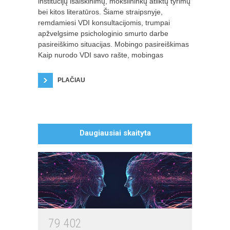
institucijų išaiškinimų, mokslininkų atliktų tyrimų
bei kitos literatūros. Šiame straipsnyje,
remdamiesi VDI konsultacijomis, trumpai
apžvelgsime psichologinio smurto darbe
pasireiškimo situacijas. Mobingo pasireiškimas
Kaip nurodo VDI savo rašte, mobingas
PLAČIAU
MS PowerPoint mokymai
autorius: Karolis Visockas
Daugiausiai skaityta
7
9
4
0
2