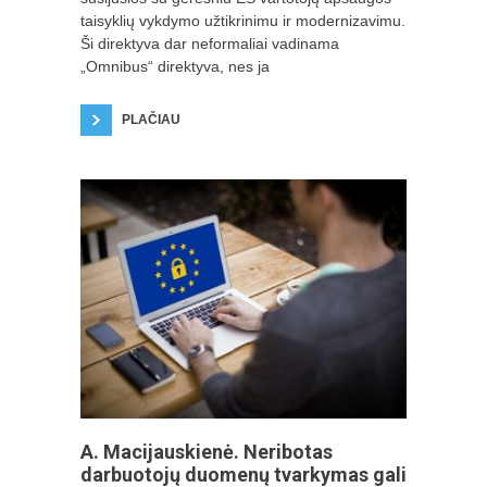
taisyklių vykdymo užtikrinimu ir modernizavimu.
Ši direktyva dar neformaliai vadinama
„Omnibus“ direktyva, nes ja
PLAČIAU
A. Macijauskienė. Neribotas
darbuotojų duomenų tvarkymas gali