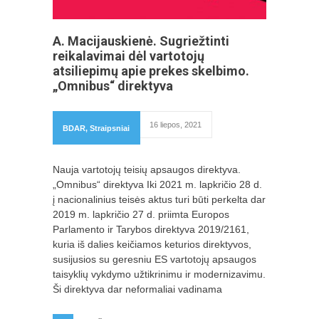
A. Macijauskienė. Sugriežtinti
reikalavimai dėl vartotojų
atsiliepimų apie prekes skelbimo.
„Omnibus“ direktyva
16 liepos, 2021
BDAR
,
Straipsniai
Nauja vartotojų teisių apsaugos direktyva.
„Omnibus“ direktyva Iki 2021 m. lapkričio 28 d.
į nacionalinius teisės aktus turi būti perkelta dar
2019 m. lapkričio 27 d. priimta Europos
Parlamento ir Tarybos direktyva 2019/2161,
kuria iš dalies keičiamos keturios direktyvos,
susijusios su geresniu ES vartotojų apsaugos
taisyklių vykdymo užtikrinimu ir modernizavimu.
Ši direktyva dar neformaliai vadinama