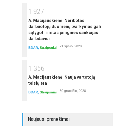
autorius: Laima Buitkienė
1
9
2
7
A. Macijauskienė. Neribotas
darbuotojų duomenų tvarkymas gali
sąlygoti rimtas pinigines sankcijas
darbdaviui
21 spalio, 2020
BDAR
,
Straipsniai
1
3
5
6
A. Macijauskienė. Nauja vartotojų
teisių era
Darbo užmokesčio viešajame sektoriuje
skaičiavimas, apskaita ir pakeitimai
30 gruodžio, 2020
BDAR
,
Straipsniai
Seminarą veda: Irma Kamarauskienė
Naujausi pranešimai