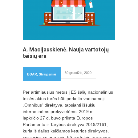
A. Macijauskienė. Nauja vartotojų
teisių era
30 gruodžio, 2020
BDAR
,
Straipsniai
Per artimiausius metus į ES šalių nacionalinius
teisės aktus turės būti perkelta vadinamoji
„Omnibus“ direktyva, tapsianti iššūkiu
internetinėms prekyvietėms. 2019 m.
lapkričio 27 d. buvo priimta Europos
Parlamento ir Tarybos direktyva 2019/2161,
kuria iš dalies keičiamos keturios direktyvos,
susijusios su geresniu ES vartotojų apsaugos