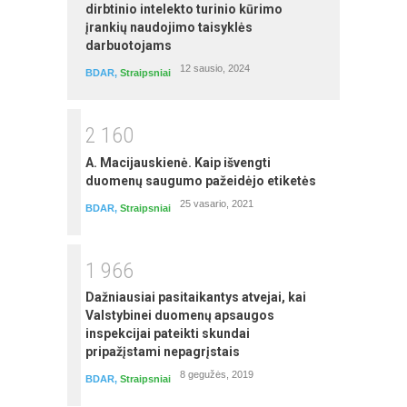
dirbtinio intelekto turinio kūrimo
įrankių naudojimo taisyklės
darbuotojams
12 sausio, 2024
MS Word mokymai
BDAR
,
Straipsniai
autorius: Egidijus Grigūnas
2
1
6
0
A. Macijauskienė. Kaip išvengti
duomenų saugumo pažeidėjo etiketės
25 vasario, 2021
BDAR
,
Straipsniai
1
9
6
6
Dažniausiai pasitaikantys atvejai, kai
Valstybinei duomenų apsaugos
inspekcijai pateikti skundai
Ūkininko ūkio veiklos buhalterinė
pripažįstami nepagrįstais
apskaita dvejybine sistema ir mokesčiai
pradedantiesiems (savarankiški
8 gegužės, 2019
BDAR
,
Straipsniai
nuotoliniai mokymai)