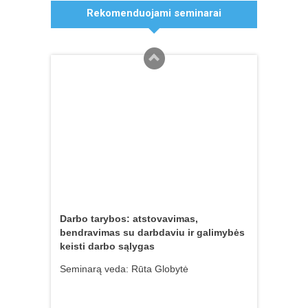
Asmens duomenų apsauga 2026 m.:
Rekomenduojami seminarai
A. Macijauskienė. Nauja
naujausi BDAR išaiškinimai
vartotojų teisių era
Seminarą veda: Asta Macijauskienė
BDAR
,
Straipsniai
30 gruodžio, 2020
A. Macijauskienė.
Neribotas darbuotojų
duomenų tvarkymas gali
sąlygoti rimtas pinigines
sankcijas darbdaviui
21 spalio, 2020
BDAR
,
Straipsniai
Darbo tarybos: atstovavimas,
bendravimas su darbdaviu ir galimybės
keisti darbo sąlygas
Seminarą veda: Rūta Globytė