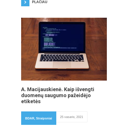
PLAČIAU
A. Macijauskienė. Kaip išvengti
duomenų saugumo pažeidėjo
etiketės
25 vasario, 2021
BDAR
,
Straipsniai