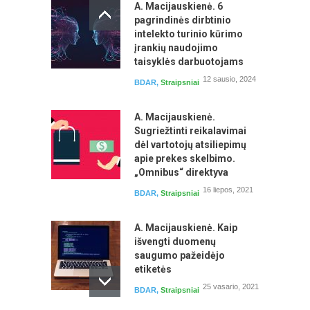
A. Macijauskienė. 6
pagrindinės dirbtinio
intelekto turinio kūrimo
įrankių naudojimo
taisyklės darbuotojams
12 sausio, 2024
BDAR
,
Straipsniai
Laiko planavimas ir valdymas. Prioritetų
ir pusiausvyros išlaikymas
A. Macijauskienė.
Sugriežtinti reikalavimai
Seminarą veda: Aistė Mažeikienė
dėl vartotojų atsiliepimų
apie prekes skelbimo.
„Omnibus“ direktyva
16 liepos, 2021
BDAR
,
Straipsniai
A. Macijauskienė. Kaip
išvengti duomenų
saugumo pažeidėjo
etiketės
25 vasario, 2021
BDAR
,
Straipsniai