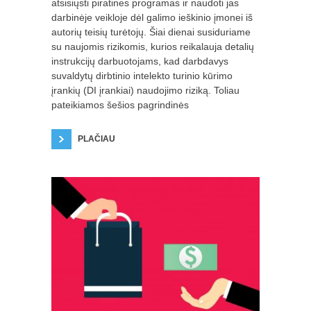
atsisiųsti piratines programas ir naudoti jas
darbinėje veikloje dėl galimo ieškinio įmonei iš
autorių teisių turėtojų. Šiai dienai susiduriame
su naujomis rizikomis, kurios reikalauja detalių
instrukcijų darbuotojams, kad darbdavys
suvaldytų dirbtinio intelekto turinio kūrimo
įrankių (DI įrankiai) naudojimo riziką. Toliau
pateikiamos šešios pagrindinės
PLAČIAU