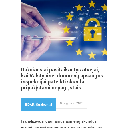
Dažniausiai pasitaikantys atvejai,
kai Valstybinei duomenų apsaugos
inspekcijai pateikti skundai
pripažįstami nepagrįstais
8 gegužės, 2019
BDAR
,
Straipsniai
Išanalizavusi gaunamus asmenų skundus,
inspekcija išskyrė nepagrįstais pripažįstamus