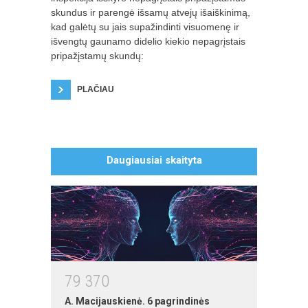
skundus ir parengė išsamų atvejų išaiškinimą,
kad galėtų su jais supažindinti visuomenę ir
išvengtų gaunamo didelio kiekio nepagrįstais
pripažįstamų skundų:
PLAČIAU
Daugiausiai skaityta
MS PowerPoint mokymai
autorius: Karolis Visockas
7
9
3
7
0
A. Macijauskienė. 6 pagrindinės