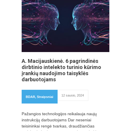
A. Macijauskienė. 6 pagrindinės
dirbtinio intelekto turinio kūrimo
įrankių naudojimo taisyklės
darbuotojams
12 sausio, 2024
BDAR
,
Straipsniai
Pažangios technologijos reikalauja naujų
instrukcijų darbuotojams Dar neseniai
teisininkai rengė tvarkas, draudžiančias