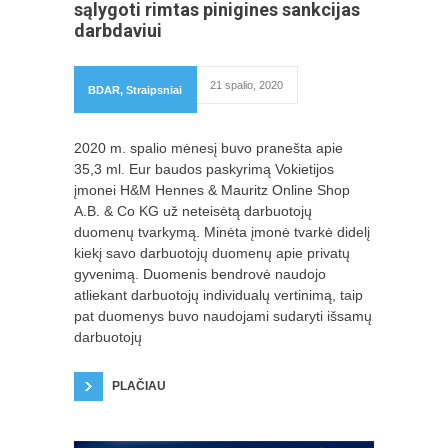
sąlygoti rimtas pinigines sankcijas
darbdaviui
21 spalio, 2020
BDAR
,
Straipsniai
2020 m. spalio mėnesį buvo pranešta apie
35,3 ml. Eur baudos paskyrimą Vokietijos
įmonei H&M Hennes & Mauritz Online Shop
A.B. & Co KG už neteisėtą darbuotojų
duomenų tvarkymą. Minėta įmonė tvarkė didelį
kiekį savo darbuotojų duomenų apie privatų
gyvenimą. Duomenis bendrovė naudojo
atliekant darbuotojų individualų vertinimą, taip
pat duomenys buvo naudojami sudaryti išsamų
darbuotojų
PLAČIAU