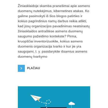
Žiniasklaidoje skamba pranešimai apie asmens
duomenų nutekėjimus, kibernetines atakas. Ko
galime pasimokyti iš šios blogos patirties ir
kokius pagrindinius namų darbus reikia atlikti,
kad jūsų organizacijos pavadinimas neatsirastų
žiniasklaidos antraštėse asmens duomenų
saugumo pažeidimo kontekste? Pirma,
kruopščiai inventorizuokite, kokius asmens
duomenis organizacija tvarko ir kur jie yra
saugojami, t. y. pasidarykite išsamius asmens
duomenų tvarkymo
PLAČIAU