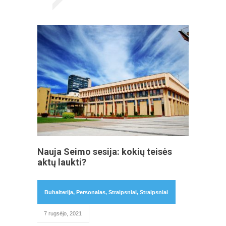
Nauja Seimo sesija: kokių teisės
aktų laukti?
Buhalterija
,
Personalas
,
Straipsniai
,
Straipsniai
7 rugsėjo, 2021