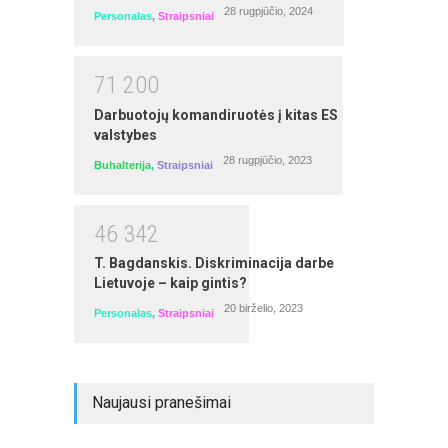
28 rugpjūčio, 2024
Personalas
,
Straipsniai
7
1
2
0
0
Darbuotojų komandiruotės į kitas ES
valstybes
28 rugpjūčio, 2023
Buhalterija
,
Straipsniai
4
6
3
4
2
Darbo užmokesčio viešajame sektoriuje
skaičiavimas, apskaita ir pakeitimai
T. Bagdanskis. Diskriminacija darbe
Lietuvoje – kaip gintis?
Seminarą veda: Irma Kamarauskienė
20 birželio, 2023
Personalas
,
Straipsniai
Naujausi pranešimai