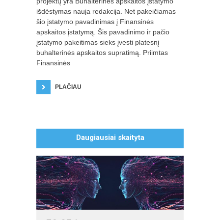
projektų yra Buhalterinės apskaitos įstatymo
išdėstymas nauja redakcija. Net pakeičiamas
šio įstatymo pavadinimas į Finansinės
apskaitos įstatymą. Šis pavadinimo ir pačio
įstatymo pakeitimas sieks įvesti platesnį
buhalterinės apskaitos supratimą. Priimtas
Finansinės
PLAČIAU
MS PowerPoint mokymai
autorius: Karolis Visockas
Daugiausiai skaityta