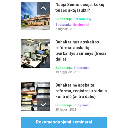
Nauja Seimo sesija: kokių
teisės aktų laukti?
Buhalterija
,
Personalas
,
Straipsniai
,
Straipsniai
Laiko planavimas ir valdymas. Prioritetų
7 rugsėjo, 2021
ir pusiausvyros išlaikymas
Buhalterinės apskaitos
Seminarą veda: Aistė Mažeikienė
reforma: apskaitą
tvarkantys asmenys (trečia
dalis)
Buhalterija
,
Straipsniai
19 rugpjūčio, 2021
Buhalterinė apskaita:
reforma, registrai ir vidaus
kontrolė (antra dalis)
Buhalterija
,
Straipsniai
29 liepos, 2021
Asmens duomenų apsauga 2026 m.:
Rekomenduojami seminarai
Buhalterinės apskaitos
naujausi BDAR išaiškinimai