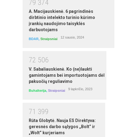
7
9
3
7
4
A. Macijauskienė. 6 pagrindinės
MS Word mokymai
dirbtinio intelekto turinio kūrimo
autorius: Egidijus Grigūnas
įrankių naudojimo taisyklės
darbuotojams
12 sausio, 2024
BDAR
,
Straipsniai
7
2
5
0
6
V. Sabaliauskienė. Ko (ne)laukti
gamintojams bei importuotojams dėl
pakuočių reguliavimo
9 lapkričio, 2023
Buhalterija
,
Straipsniai
Ūkininko ūkio veiklos buhalterinė
apskaita dvejybine sistema ir mokesčiai
7
1
3
9
9
pradedantiesiems (savarankiški
nuotoliniai mokymai)
Rūta Globytė. Nauja ES Direktyva:
geresnės darbo sąlygos „Bolt” ir
autorius: Laima Buitkienė
„Wolt” kurjeriams