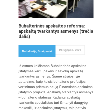
Buhalterinės apskaitos reforma:
apskaitą tvarkantys asmenys (trečia
dalis)
19 rugpjūčio, 2021
Buhalterija
,
Straipsniai
Iš esmės keičiamas Buhalterinės apskaitos
įstatymas kartu pakeis ir sąvoką apskaitą
tvarkantys asmenys. Šiame straipsnyje
aptarsime, kaip keisis buhalterio profesijos
vertinimas priėmus naują Finansinės apskaitos
įstatymo projektą. Apskaitą tvarkantys asmenys
– buhalterio statusas Kadangi apskaitą
tvarkantis specialistas turi išmanyti daugybę
mokesčių ir apskaitos įstatymų, taip pat vis