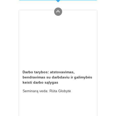
reforma: apskaitos
Seminarą veda: Asta Macijauskienė
dokumentai (pirma dalis)
Buhalterija
,
Straipsniai
27 liepos, 2021
Darbo tarybos: atstovavimas,
bendravimas su darbdaviu ir galimybės
keisti darbo sąlygas
Seminarą veda: Rūta Globytė