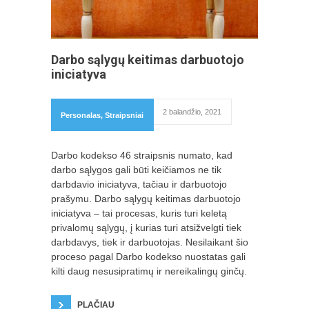
Darbo sąlygų keitimas darbuotojo
iniciatyva
2 balandžio, 2021
Personalas
,
Straipsniai
Darbo kodekso 46 straipsnis numato, kad
darbo sąlygos gali būti keičiamos ne tik
darbdavio iniciatyva, tačiau ir darbuotojo
prašymu. Darbo sąlygų keitimas darbuotojo
iniciatyva – tai procesas, kuris turi keletą
privalomų sąlygų, į kurias turi atsižvelgti tiek
darbdavys, tiek ir darbuotojas. Nesilaikant šio
proceso pagal Darbo kodekso nuostatas gali
kilti daug nesusipratimų ir nereikalingų ginčų.
PLAČIAU