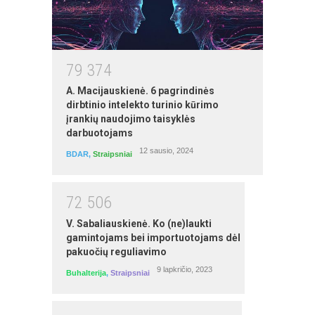
7
9
3
7
4
MS Word mokymai
A. Macijauskienė. 6 pagrindinės
autorius: Egidijus Grigūnas
dirbtinio intelekto turinio kūrimo
įrankių naudojimo taisyklės
darbuotojams
12 sausio, 2024
BDAR
,
Straipsniai
7
2
5
0
6
V. Sabaliauskienė. Ko (ne)laukti
gamintojams bei importuotojams dėl
pakuočių reguliavimo
9 lapkričio, 2023
Buhalterija
,
Straipsniai
Ūkininko ūkio veiklos buhalterinė
apskaita dvejybine sistema ir mokesčiai
pradedantiesiems (savarankiški