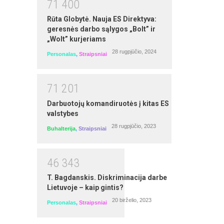
7
1
4
0
0
nuotoliniai mokymai)
Rūta Globytė. Nauja ES Direktyva:
autorius: Laima Buitkienė
geresnės darbo sąlygos „Bolt” ir
„Wolt” kurjeriams
28 rugpjūčio, 2024
Personalas
,
Straipsniai
7
1
2
0
1
Darbuotojų komandiruotės į kitas ES
valstybes
28 rugpjūčio, 2023
Buhalterija
,
Straipsniai
Darbo užmokesčio viešajame sektoriuje
4
6
3
4
3
skaičiavimas, apskaita ir pakeitimai
T. Bagdanskis. Diskriminacija darbe
Seminarą veda: Irma Kamarauskienė
Lietuvoje – kaip gintis?
20 birželio, 2023
Personalas
,
Straipsniai