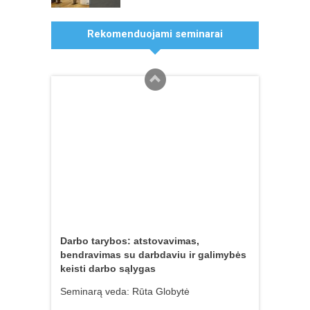
Asmens duomenų apsauga 2026 m.:
Rekomenduojami seminarai
naujausi BDAR išaiškinimai
Seminarą veda: Asta Macijauskienė
Darbo tarybos: atstovavimas,
bendravimas su darbdaviu ir galimybės
keisti darbo sąlygas
Seminarą veda: Rūta Globytė