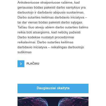
Ankstesniuose straipsniuose rašėme, kad
geriausias būdas pakeisti darbo santykius yra
darbuotojo ir darbdavio abipusis susitarimas.
Darbo sutarties keitimas darbdavio iniciatyva –
tai dar vienas būdas pakeisti darbo sąlygas.
Tačiau šiuo atveju abiem darbo sutarties šalims
reikia būti atsargioms, kad nebūtų pažeisti
Darbo kodekse nustatyti procedūriniai
reikalavimai. Darbo sutarties keitimas
darbdavio iniciatyva – reikalingas darbuotojo
sutikimas
MS PowerPoint mokymai
PLAČIAU
autorius: Karolis Visockas
Daugiausiai skaityta