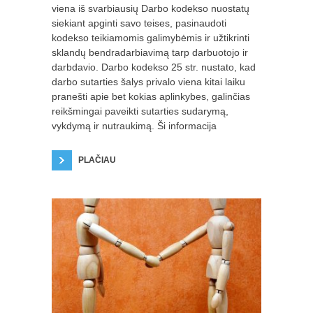
viena iš svarbiausių Darbo kodekso nuostatų
siekiant apginti savo teises, pasinaudoti
kodekso teikiamomis galimybėmis ir užtikrinti
sklandų bendradarbiavimą tarp darbuotojo ir
darbdavio. Darbo kodekso 25 str. nustato, kad
darbo sutarties šalys privalo viena kitai laiku
pranešti apie bet kokias aplinkybes, galinčias
reikšmingai paveikti sutarties sudarymą,
vykdymą ir nutraukimą. Ši informacija
PLAČIAU