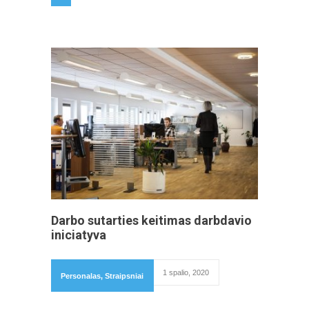
Darbo sutarties keitimas darbdavio
iniciatyva
1 spalio, 2020
Personalas
,
Straipsniai