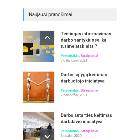
Naujausi pranešimai
Teisingas informavimas
darbo santykiuose: ką
turime atskleisti?
Laiko planavimas ir valdymas. Prioritetų
Personalas
,
Straipsniai
ir pusiausvyros išlaikymas
8 balandžio, 2021
Seminarą veda: Aistė Mažeikienė
Darbo sąlygų keitimas
darbuotojo iniciatyva
Personalas
,
Straipsniai
2 balandžio, 2021
Darbo sutarties keitimas
darbdavio iniciatyva
Personalas
,
Straipsniai
1 spalio, 2020