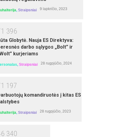
9 lapkričio, 2023
uhalterija
,
Straipsniai
7
1
3
9
6
ininko ūkio veiklos buhalterinė apskaita
ūta Globytė. Nauja ES Direktyva:
ejybine sistema ir mokesčiai
eresnės darbo sąlygos „Bolt” ir
adedantiesiems (savarankiški nuotoliniai
Wolt” kurjeriams
okymai)
torius: Laima Buitkienė
28 rugpjūčio, 2024
ersonalas
,
Straipsniai
7
1
1
9
7
arbuotojų komandiruotės į kitas ES
alstybes
28 rugpjūčio, 2023
uhalterija
,
Straipsniai
4
6
3
4
0