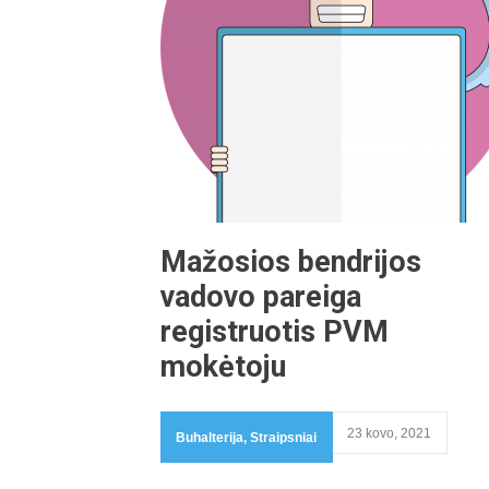
Mažosios bendrijos
vadovo pareiga
registruotis PVM
mokėtoju
23 kovo, 2021
Buhalterija
,
Straipsniai