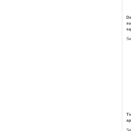
Da
su
są
Se
Ti
a
Se