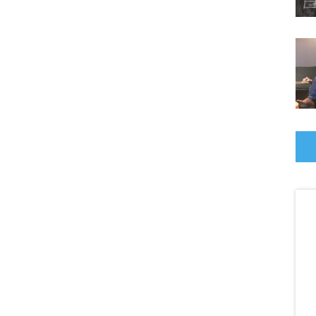
As
na
Se