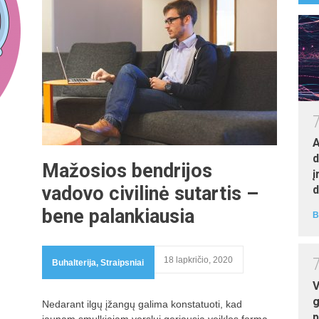
au
A
d
Mažosios bendrijos
į
vadovo civilinė sutartis –
d
M
bene palankiausia
B
au
18 lapkričio, 2020
Buhalterija
,
Straipsniai
V
g
Nedarant ilgų įžangų galima konstatuoti, kad
p