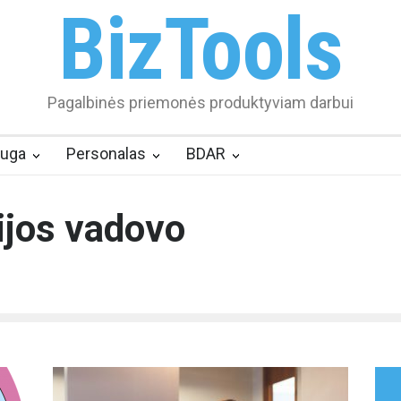
BizTools
Pagalbinės priemonės produktyviam darbui
auga
Personalas
BDAR
ijos vadovo
MS