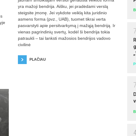
jaunam smulkiajam verslui geriausia veiklos forma
yra mažoji bendrija. Aišku, jei pradėdami verslą
B
steigsite įmonę. Jei vykdote veiklą kita juridinio
os
asmens forma (pvz., UAB), tuomet tikrai verta
yje
pasvarstyti apie persitvarkymą į mažąją bendriją. Ir
vienas pagrindinių svertų, kodėl ši bendrija tokia
Ūk
patraukli – tai lanksti mažosios bendrijos vadovo
R
dv
civilinė
g
pr
„
m
PLAČIAU
au
P
D
v
B