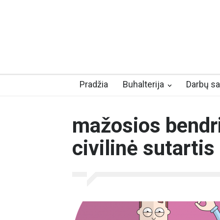
Pradžia
Buhalterija
Darbų s
mažosios bendr
civilinė sutartis