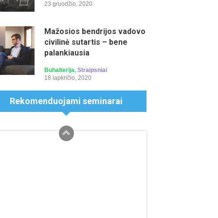
23 gruodžio, 2020
Mažosios bendrijos vadovo
civilinė sutartis – bene
palankiausia
Buhalterija
,
Straipsniai
18 lapkričio, 2020
mens duomenų apsauga 2026 m.:
Rekomenduojami seminarai
ujausi BDAR išaiškinimai
minarą veda: Asta Macijauskienė