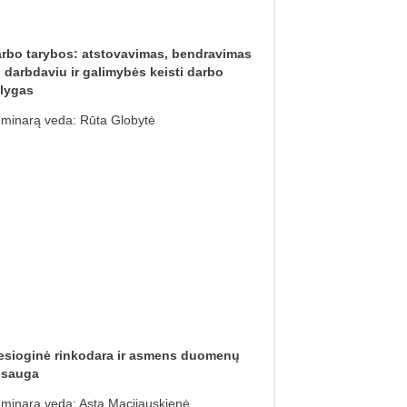
rbo tarybos: atstovavimas, bendravimas
 darbdaviu ir galimybės keisti darbo
lygas
minarą veda: Rūta Globytė
esioginė rinkodara ir asmens duomenų
psauga
minarą veda: Asta Macijauskienė