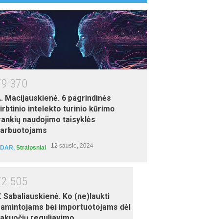
torius: Karolis Visockas
7
9
3
7
0
. Macijauskienė. 6 pagrindinės
irbtinio intelekto turinio kūrimo
rankių naudojimo taisyklės
arbuotojams
S Word mokymai
12 sausio, 2024
DAR
,
Straipsniai
torius: Egidijus Grigūnas
7
2
5
0
5
. Sabaliauskienė. Ko (ne)laukti
amintojams bei importuotojams dėl
akuočių reguliavimo