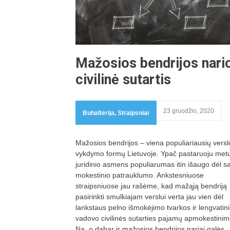
Mažosios bendrijos nari
civilinė sutartis
23 gruodžio, 2020
Buhalterija
,
Straipsniai
Mažosios bendrijos – viena populiariausių versl
vykdymo formų Lietuvoje. Ypač pastaruoju metu
juridinio asmens populiarumas itin išaugo dėl s
mokestinio patrauklumo. Ankstesniuose
straipsniuose jau rašėme, kad mažąją bendriją
pasirinkti smulkiajam verslui verta jau vien dėl
lankstaus pelno išmokėjimo tvarkos ir lengvatin
vadovo civilinės sutarties pajamų apmokestinim
Na, o dabar ir mažosios bendrijos nariai galės