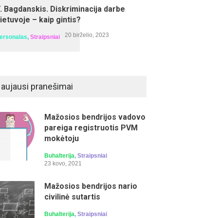
. Bagdanskis. Diskriminacija darbe
rbo užmokesčio viešajame sektoriuje
aičiavimas, apskaita ir pakeitimai
ietuvoje – kaip gintis?
minarą veda: Irma Kamarauskienė
20 birželio, 2023
ersonalas
,
Straipsniai
aujausi pranešimai
Mažosios bendrijos vadovo
pareiga registruotis PVM
mokėtoju
Buhalterija
,
Straipsniai
iko planavimas ir valdymas. Prioritetų ir
23 kovo, 2021
siausvyros išlaikymas
Mažosios bendrijos nario
minarą veda: Aistė Mažeikienė
civilinė sutartis
Buhalterija
,
Straipsniai