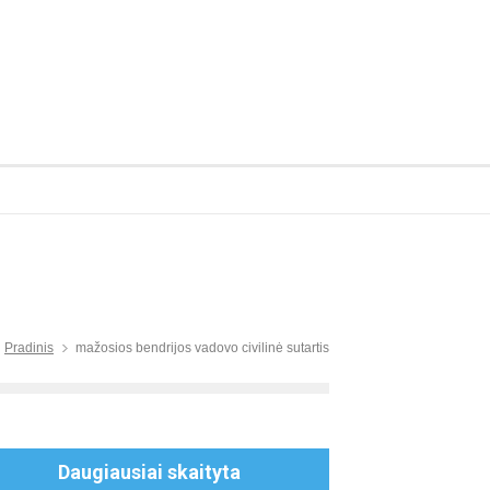
Pradinis
mažosios bendrijos vadovo civilinė sutartis
 PowerPoint mokymai
Daugiausiai skaityta